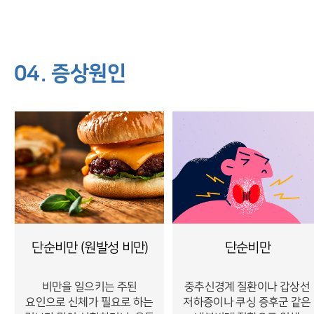
04. 증상원인
단순비만 (원발성 비만)
단순비만
비만을 일으키는 주된
중추신경계 질환이나 갑상선
요인으로 신체가 필요로 하는
저하증이나 쿠싱 증후군 같은